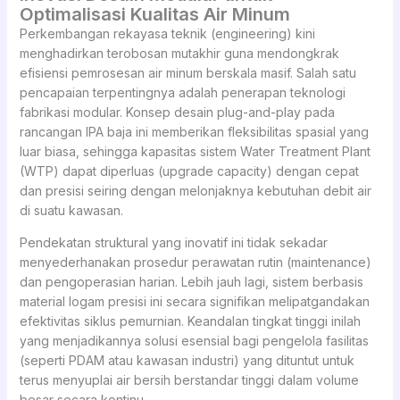
Optimalisasi Kualitas Air Minum
Perkembangan rekayasa teknik (engineering) kini
menghadirkan terobosan mutakhir guna mendongkrak
efisiensi pemrosesan air minum berskala masif. Salah satu
pencapaian terpentingnya adalah penerapan teknologi
fabrikasi modular. Konsep desain plug-and-play pada
rancangan IPA baja ini memberikan fleksibilitas spasial yang
luar biasa, sehingga kapasitas sistem Water Treatment Plant
(WTP) dapat diperluas (upgrade capacity) dengan cepat
dan presisi seiring dengan melonjaknya kebutuhan debit air
di suatu kawasan.
Pendekatan struktural yang inovatif ini tidak sekadar
menyederhanakan prosedur perawatan rutin (maintenance)
dan pengoperasian harian. Lebih jauh lagi, sistem berbasis
material logam presisi ini secara signifikan melipatgandakan
efektivitas siklus pemurnian. Keandalan tingkat tinggi inilah
yang menjadikannya solusi esensial bagi pengelola fasilitas
(seperti PDAM atau kawasan industri) yang dituntut untuk
terus menyuplai air bersih berstandar tinggi dalam volume
besar secara kontinu.