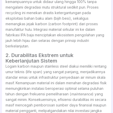
kemampuannya untuk didaur ulang hingga 100% tanpa
mengalami degradasi mutu struktural sedikit pun. Proses
recycling ini menekan drastis ketergantungan pada
eksploitasi bahan baku alam (bijih besi), sekaligus
memangkas jejak karbon (carbon footprint) dari proses
manufaktur hulu. Integrasi material sirkular ini ke dalam
fabrikasi IPA baja menciptakan ekosistem pengolahan yang
jauh lebih hijau dan selaras dengan prinsip industri
berkelanjutan.
2. Durabilitas Ekstrem untuk
Keberlanjutan Sistem
Logam karbon maupun stainless steel diakui memiliki rentang
umur teknis (life span) yang sangat panjang, menjadikannya
standar emas untuk infrastruktur penyediaan air minum skala
masif. Kemampuan material ini dalam menahan degradasi fisik
memungkinkan instalasi beroperasi optimal selama puluhan
tahun dengan frekuensi pemeliharaan (
maintenance
) yang
sangat minim. Konsekuensinya, efisiensi durabilitas ini secara
masif mencegah pemborosan sumber daya finansial maupun
material pengganti, melipatgandakan nilai investasi jangka