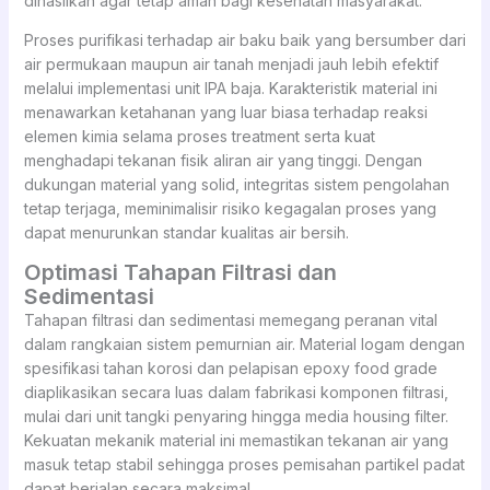
dihasilkan agar tetap aman bagi kesehatan masyarakat.
Proses purifikasi terhadap air baku baik yang bersumber dari
air permukaan maupun air tanah menjadi jauh lebih efektif
melalui implementasi unit IPA baja. Karakteristik material ini
menawarkan ketahanan yang luar biasa terhadap reaksi
elemen kimia selama proses treatment serta kuat
menghadapi tekanan fisik aliran air yang tinggi. Dengan
dukungan material yang solid, integritas sistem pengolahan
tetap terjaga, meminimalisir risiko kegagalan proses yang
dapat menurunkan standar kualitas air bersih.
Optimasi Tahapan Filtrasi dan
Sedimentasi
Tahapan filtrasi dan sedimentasi memegang peranan vital
dalam rangkaian sistem pemurnian air. Material logam dengan
spesifikasi tahan korosi dan pelapisan epoxy food grade
diaplikasikan secara luas dalam fabrikasi komponen filtrasi,
mulai dari unit tangki penyaring hingga media housing filter.
Kekuatan mekanik material ini memastikan tekanan air yang
masuk tetap stabil sehingga proses pemisahan partikel padat
dapat berjalan secara maksimal.