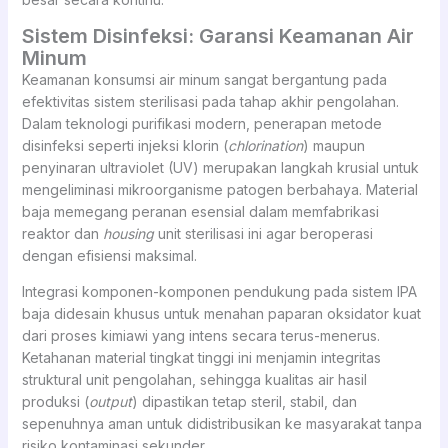
Sistem Disinfeksi: Garansi Keamanan Air
Minum
Keamanan konsumsi air minum sangat bergantung pada
efektivitas sistem sterilisasi pada tahap akhir pengolahan.
Dalam teknologi purifikasi modern, penerapan metode
disinfeksi seperti injeksi klorin (
chlorination
) maupun
penyinaran ultraviolet (UV) merupakan langkah krusial untuk
mengeliminasi mikroorganisme patogen berbahaya. Material
baja memegang peranan esensial dalam memfabrikasi
reaktor dan
housing
unit sterilisasi ini agar beroperasi
dengan efisiensi maksimal.
Integrasi komponen-komponen pendukung pada sistem IPA
baja didesain khusus untuk menahan paparan oksidator kuat
dari proses kimiawi yang intens secara terus-menerus.
Ketahanan material tingkat tinggi ini menjamin integritas
struktural unit pengolahan, sehingga kualitas air hasil
produksi (
output
) dipastikan tetap steril, stabil, dan
sepenuhnya aman untuk didistribusikan ke masyarakat tanpa
risiko kontaminasi sekunder.