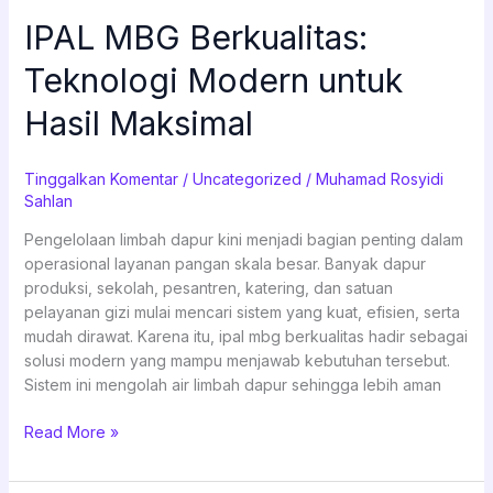
Limbah
IPAL MBG Berkualitas:
Dapur
Teknologi Modern untuk
Hasil Maksimal
Tinggalkan Komentar
/
Uncategorized
/
Muhamad Rosyidi
Sahlan
Pengelolaan limbah dapur kini menjadi bagian penting dalam
operasional layanan pangan skala besar. Banyak dapur
produksi, sekolah, pesantren, katering, dan satuan
pelayanan gizi mulai mencari sistem yang kuat, efisien, serta
mudah dirawat. Karena itu, ipal mbg berkualitas hadir sebagai
solusi modern yang mampu menjawab kebutuhan tersebut.
Sistem ini mengolah air limbah dapur sehingga lebih aman
IPAL
Read More »
MBG
Berkualitas: