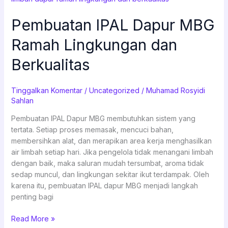
Praktis
Pengolahan
Pembuatan IPAL Dapur MBG
Limbah
Dapur
Ramah Lingkungan dan
Berkualitas
Tinggalkan Komentar
/
Uncategorized
/
Muhamad Rosyidi
Sahlan
Pembuatan IPAL Dapur MBG membutuhkan sistem yang
tertata. Setiap proses memasak, mencuci bahan,
membersihkan alat, dan merapikan area kerja menghasilkan
air limbah setiap hari. Jika pengelola tidak menangani limbah
dengan baik, maka saluran mudah tersumbat, aroma tidak
sedap muncul, dan lingkungan sekitar ikut terdampak. Oleh
karena itu, pembuatan IPAL dapur MBG menjadi langkah
penting bagi
Pembuatan
Read More »