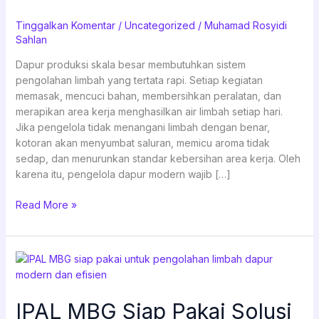
Tinggalkan Komentar
/
Uncategorized
/
Muhamad Rosyidi
Sahlan
Dapur produksi skala besar membutuhkan sistem
pengolahan limbah yang tertata rapi. Setiap kegiatan
memasak, mencuci bahan, membersihkan peralatan, dan
merapikan area kerja menghasilkan air limbah setiap hari.
Jika pengelola tidak menangani limbah dengan benar,
kotoran akan menyumbat saluran, memicu aroma tidak
sedap, dan menurunkan standar kebersihan area kerja. Oleh
karena itu, pengelola dapur modern wajib […]
Struktur
Read More »
IPAL
MBG
Ramah
Lingkungan
dan
Mudah
IPAL MBG Siap Pakai Solusi
Perawatan