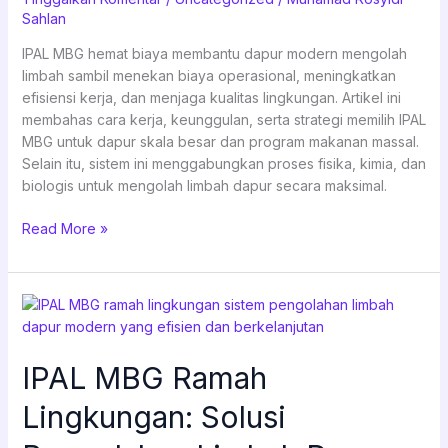
Sahlan
IPAL MBG hemat biaya membantu dapur modern mengolah
limbah sambil menekan biaya operasional, meningkatkan
efisiensi kerja, dan menjaga kualitas lingkungan. Artikel ini
membahas cara kerja, keunggulan, serta strategi memilih IPAL
MBG untuk dapur skala besar dan program makanan massal.
Selain itu, sistem ini menggabungkan proses fisika, kimia, dan
biologis untuk mengolah limbah dapur secara maksimal.
IPAL
Read More »
MBG
Hemat
Biaya:
Solusi
Pengolahan
Limbah
IPAL MBG Ramah
Dapur
Modern
Lingkungan: Solusi