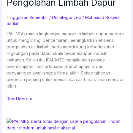
Pengolahan Limbah Dapur
Tinggalkan Komentar
/
Uncategorized
/
Muhamad Rosyidi
Sahlan
IPAL MBG ramah lingkungan mengolah limbah dapur modern
untuk mengurangi pencemaran, meningkatkan efisiensi
pengolahan air limbah, serta mendukung keberlanjutan
lingkungan pada dapur skala besar maupun industri
makanan. Selain itu, IPAL MBG menjalankan proses
berkelanjutan melalui tahapan bertahap mulai dari
penyaringan awal hingga filtrasi akhir. Setiap tahapan
berperan penting untuk memastikan air hasil olahan menjadi
lebih
IPAL
Read More »
MBG
Ramah
Lingkungan:
Solusi
Pengolahan