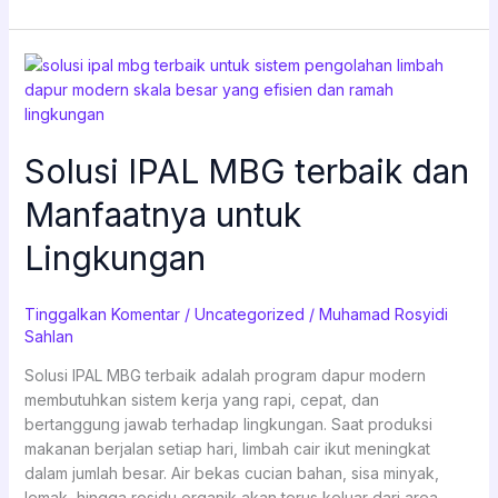
IPAL
Dapur
MBG
Ramah
Lingkungan
dan
Berkualitas
Solusi IPAL MBG terbaik dan
Manfaatnya untuk
Lingkungan
Tinggalkan Komentar
/
Uncategorized
/
Muhamad Rosyidi
Sahlan
Solusi IPAL MBG terbaik adalah program dapur modern
membutuhkan sistem kerja yang rapi, cepat, dan
bertanggung jawab terhadap lingkungan. Saat produksi
makanan berjalan setiap hari, limbah cair ikut meningkat
dalam jumlah besar. Air bekas cucian bahan, sisa minyak,
lemak, hingga residu organik akan terus keluar dari area