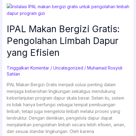
Teknologi
Modern
untuk
Hasil
IPAL Makan Bergizi Gratis:
Maksimal
Pengolahan Limbah Dapur
yang Efisien
Tinggalkan Komentar
/
Uncategorized
/
Muhamad Rosyidi
Sahlan
IPAL Makan Bergizi Gratis menjadi solusi penting dalam
menjaga kebersihan lingkungan sekaligus mendukung
keberlanjutan program dapur skala besar. Selain itu, sistem
ini tidak hanya berfungsi sebagai tempat pembuangan
limbah, tetapi juga mengelola limbah melalui proses yang
terstruktur. Dengan demikian, pengelola dapur dapat
menjalankan pengolahan limbah secara lebih efisien, aman,
dan sesuai standar lingkungan. Oleh karena