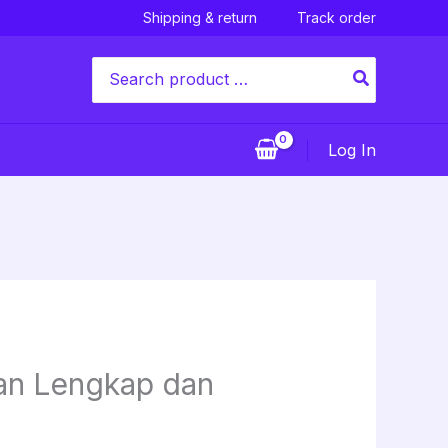
Shipping & return
Track order
Search
for:
Log In
pan Lengkap dan