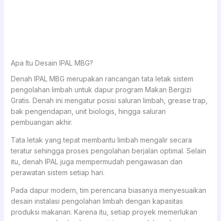
Apa Itu Desain IPAL MBG?
Denah IPAL MBG merupakan rancangan tata letak sistem
pengolahan limbah untuk dapur program Makan Bergizi
Gratis. Denah ini mengatur posisi saluran limbah, grease trap,
bak pengendapan, unit biologis, hingga saluran
pembuangan akhir.
Tata letak yang tepat membantu limbah mengalir secara
teratur sehingga proses pengolahan berjalan optimal. Selain
itu, denah IPAL juga mempermudah pengawasan dan
perawatan sistem setiap hari.
Pada dapur modern, tim perencana biasanya menyesuaikan
desain instalasi pengolahan limbah dengan kapasitas
produksi makanan. Karena itu, setiap proyek memerlukan