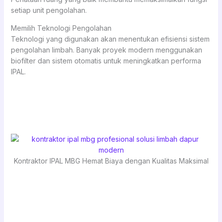
setiap unit pengolahan.
Memilih Teknologi Pengolahan
Teknologi yang digunakan akan menentukan efisiensi sistem
pengolahan limbah. Banyak proyek modern menggunakan
biofilter dan sistem otomatis untuk meningkatkan performa
IPAL.
Kontraktor IPAL MBG Hemat Biaya dengan Kualitas Maksimal