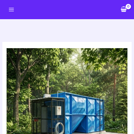
Lewati
ke
konten