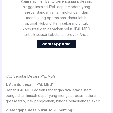
Kami siap membantu perencanaan, desain,
hingga instalasi IPAL dapur modern yang
sesuai standar, ramah lingkungan, dan
mendukung operasional dapur lebih
optimal. Hubungi kami sekarang untuk
konsultasi dan dapatkan solusi IPAL MBG
terbaik sesuai kebutuhan proyek Anda.
WhatsApp Kami
FAQ Seputar Desain IPAL MBG
1. Apa itu desain IPAL MBG?
Denah IPAL MBG adalah rancangan tata letak sistem
pengolahan limbah dapur yang mengatur posisi saluran,
grease trap, bak pengolahan, hingga pembuangan akhir.
2. Mengapa desain IPAL MBG penting?