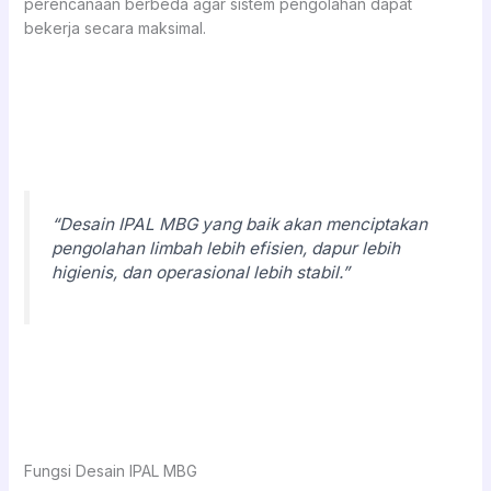
perencanaan berbeda agar sistem pengolahan dapat
bekerja secara maksimal.
“Desain IPAL MBG yang baik akan menciptakan
pengolahan limbah lebih efisien, dapur lebih
higienis, dan operasional lebih stabil.”
Fungsi Desain IPAL MBG