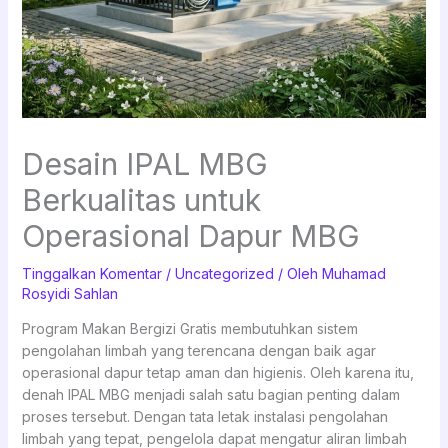
Desain IPAL MBG
Berkualitas untuk
Operasional Dapur MBG
Tinggalkan Komentar
/
Uncategorized
/ Oleh
Muhamad
Rosyidi Sahlan
Program Makan Bergizi Gratis membutuhkan sistem
pengolahan limbah yang terencana dengan baik agar
operasional dapur tetap aman dan higienis. Oleh karena itu,
denah IPAL MBG menjadi salah satu bagian penting dalam
proses tersebut. Dengan tata letak instalasi pengolahan
limbah yang tepat, pengelola dapat mengatur aliran limbah