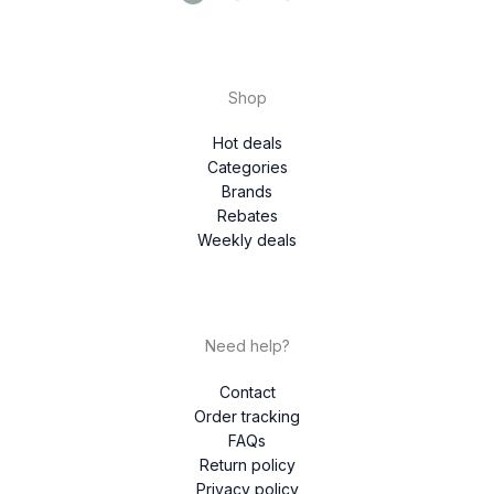
Shop
Hot deals
Categories
Brands
Rebates
Weekly deals
Need help?
Contact
Order tracking
FAQs
Return policy
Privacy policy