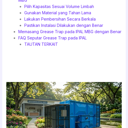
MBG
Pilih Kapasitas Sesuai Volume Limbah
Gunakan Material yang Tahan Lama
Lakukan Pembersihan Secara Berkala
Pastikan Instalasi Dilakukan dengan Benar
Memasang Grease Trap pada IPAL MBG dengan Benar
FAQ Seputar Grease Trap pada IPAL
TAUTAN TERKAIT